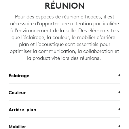
RÉUNION
Pour des espaces de réunion efficaces, il est
nécessaire d’apporter une attention particulière
à l’environnement de la salle. Des éléments tels
que l’éclairage, la couleur, le mobilier d’arrière-
plan et l’acoustique sont essentiels pour
optimiser la communication, la collaboration et
la productivité lors des réunions.
Éclairage
Couleur
ÉCLAIRAGE
Une salle éclairée uniformément permet à la caméra
Arrière-plan
COULEUR
de capturer de manière plus précise la couleur, le
contraste et la définition vidéo.
Des parois de couleur neutre telles que le beige ou le
Mobilier