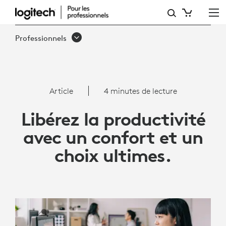
LIBÉREZ
LA
Professionnels
PRODUCTIVITÉ
AVEC
LE
Article
4 minutes de lecture
COMBO
Libérez la productivité
LOGITECH
avec un confort et un
SIGNATURE
choix ultimes.
COMFORT
PLUS
MK880