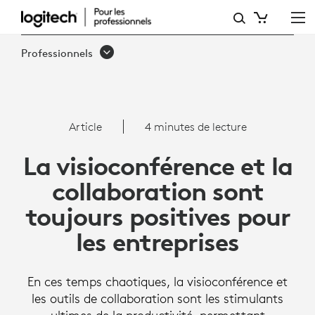
POURQUOI
LA
Professionnels
VISIOCONFÉRENCE
ET
LA
Article
4 minutes de lecture
COLLABORATION
La visioconférence et la
SONT
collaboration sont
TOUJOURS
toujours positives pour
BONNES
les entreprises
POUR
LES
En ces temps chaotiques, la visioconférence et
ENTREPRISES
les outils de collaboration sont les stimulants