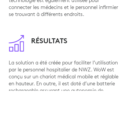
technologie est également utilisée pour
connecter les médecins et le personnel infirmier
se trouvant à différents endroits.
RÉSULTATS
La solution a été créée pour faciliter l’utilisation
par le personnel hospitalier de NWZ. WoW est
conçu sur un chariot médical mobile et réglable
en hauteur. En outre, il est doté d’une batterie
rechargeable assurant une autonomie de
10 heures.
Il résout non seulement les problèmes des
patients, mais permet aussi aux médecins
d’organiser plus facilement des discussions de