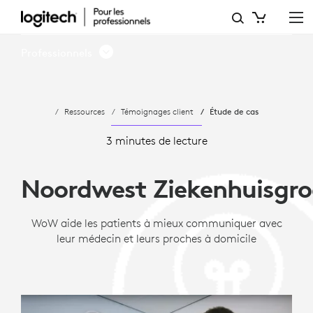
NWZ
UTILISE
Professionnels
WOW
POUR
Ressources
Témoignages client
Étude de cas
AMÉLIORER
LA
3 minutes de lecture
COMMUNICATION
Noordwest Ziekenhuisgr
WoW aide les patients à mieux communiquer avec
leur médecin et leurs proches à domicile