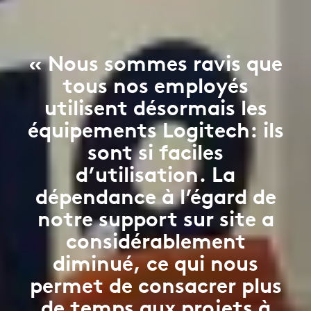
« Nous sommes ravis que
tous nos employés
utilisent désormais les
équipements Logitech: ils
sont si faciles
d’utilisation. La
dépendance à l’égard de
notre support sur site a
considérablement
diminué, ce qui nous
permet de consacrer plus
de temps aux projets à