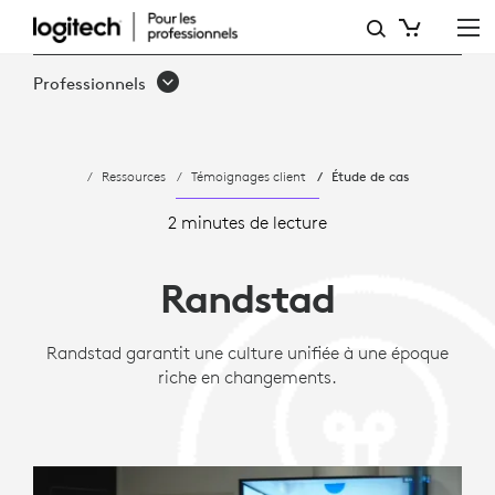
ÉTUDE
DE
Professionnels
CAS:
COMMENT
Ressources
Témoignages client
Étude de cas
RANDSTAD
A
2 minutes de lecture
STANDARDISÉ
Randstad
LES
RÉUNIONS
Randstad garantit une culture unifiée à une époque
riche en changements.
VIRTUELLES
AVEC
LOGITECH