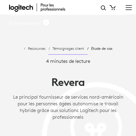
ÉTUDE
DE
Professionnels
CAS:
REVERA
Ressources
Témoignages client
Étude de cas
LIVING
AMÉLIORE
4 minutes de lecture
LE
Revera
TRAVAIL
HYBRIDE
Le principal fournisseur de services nord-américain
pour les personnes âgées autonomise le travail
AVEC
hybride grâce aux solutions Logitech pour les
LOGITECH
professionnels