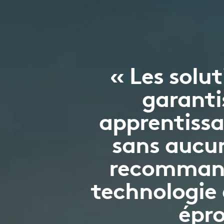
« Les solu
garanti
apprentissa
sans aucun
recommand
technologie 
épro