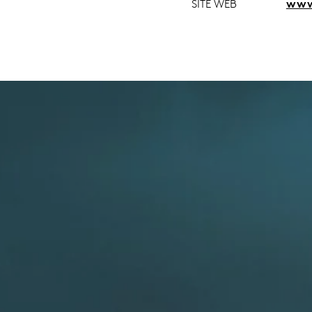
SITE WEB
www