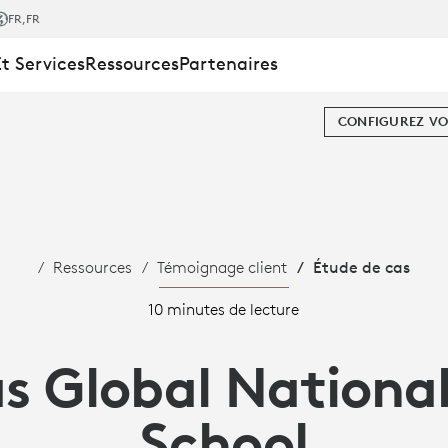
FR
,FR
Et Services
Ressources
Partenaires
CONFIGUREZ VO
Ressources
Témoignage client
Étude de cas
10 minutes de lecture
s Global National
School