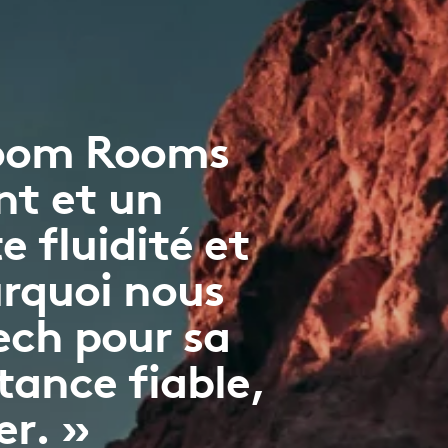
 Zoom Rooms
nt et un
 fluidité et
rquoi nous
ch pour sa
tance fiable,
er. »