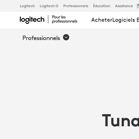
ÉTUDE
Logitech
Logitech G
Professionnels
Éducation
Assistance
Acheter
Logiciels 
DE
Professionnels
CAS
-
L’ÉCOLE
Tuna
TUNAS