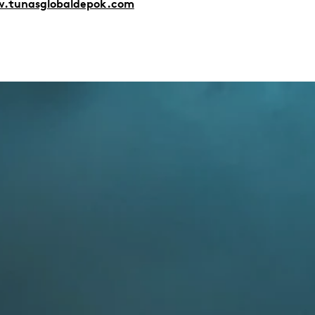
.tunasglobaldepok.com