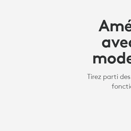
Amél
avec
mode
Tirez parti de
fonct