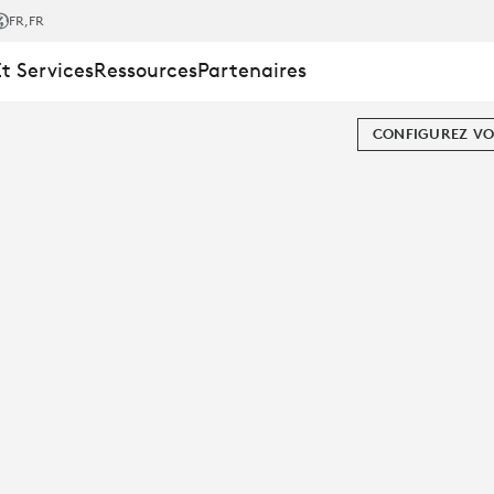
FR
,FR
Et Services
Ressources
Partenaires
CONFIGUREZ VO
TION