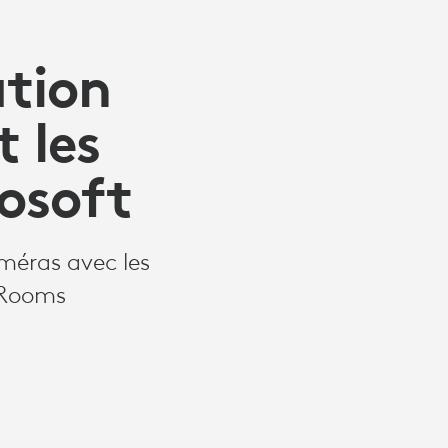
ation
t les
osoft
améras avec les
 Rooms