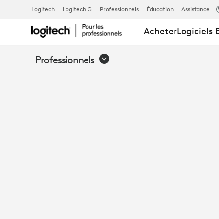
E-
Logitech
Logitech G
Professionnels
Éducation
Assistance
Acheter
Logiciels 
BOOK:
Professionnels
AMÉLIOREZ
LA
COLLABORA
AVEC