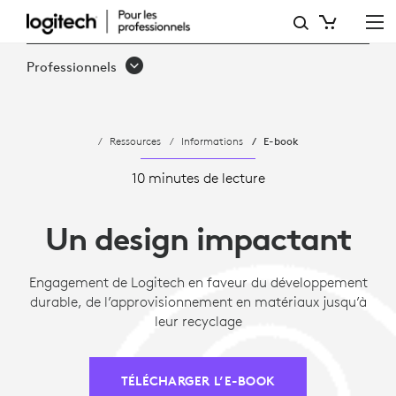
CONCEPTION
EFFICACE,
Professionnels
DE
L’APPROVISIONNEMENT
Ressources
Informations
E-book
EN
MATÉRIAUX
10 minutes de lecture
AU
Un design impactant
RECYCLAGE
Engagement de Logitech en faveur du développement
durable, de l’approvisionnement en matériaux jusqu’à
leur recyclage
TÉLÉCHARGER L’E-BOOK