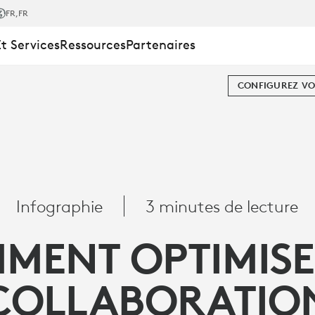
FR
,FR
Et Services
Ressources
Partenaires
CONFIGUREZ VO
TION
Infographie
3 minutes de lecture
MENT OPTIMISE
COLLABORATIO