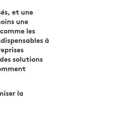
sés, et une
moins une
e comme les
ndispensables à
reprises
des solutions
 Comment
miser la