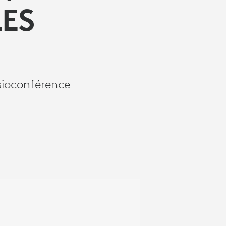
LES
isioconférence