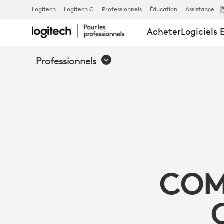
8 FAÇONS
Logitech
Logitech G
Professionnels
Éducation
Assistance
Acheter
Logiciels 
D’OPTIMISER
Professionnels
LA
COLLABORA
VIRTUELLE
COM
POUR