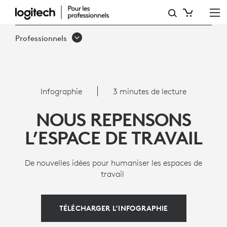
INFOGRAPHIE:
COMMENT
Professionnels
LES
ENTREPRISES
REPENSENT-
Infographie
3 minutes de lecture
ELLES
NOUS REPENSONS
LES
L’ESPACE DE TRAVAIL
ESPACES
DE
De nouvelles idées pour humaniser les espaces de
travail
TRAVAIL?
TÉLÉCHARGER L’INFOGRAPHIE