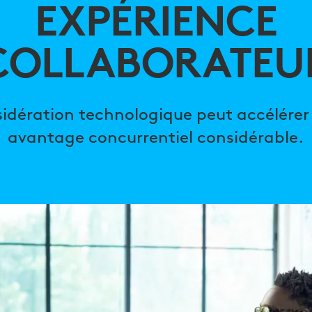
EXPÉRIENCE
COLLABORATEU
TEUR
idération technologique peut accélérer 
avantage concurrentiel considérable.