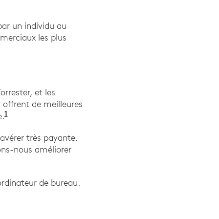
ar un individu au
mmerciaux les plus
rrester, et les
 offrent de meilleures
1
"L’expérience collaborateur est un impératif comm
e.
s'avérer très payante.
ions-nous améliorer
ordinateur de bureau.