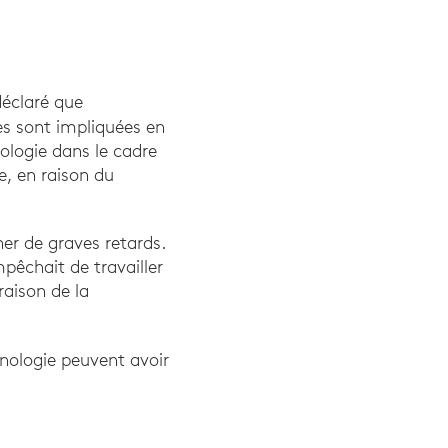
éclaré que
nce collaborateur: analyse SWOT portant sur 500 ser
es sont impliquées en
nologie dans le cadre
e, en raison du
er de graves retards.
mpêchait de travailler
raison de la
 2021", Adobe Workfront, 25 mars 2021
nologie peuvent avoir