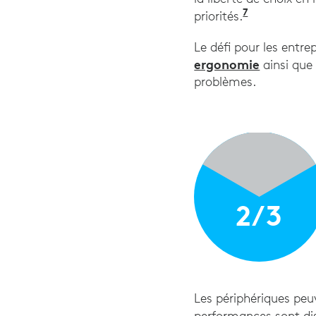
7
"Les effect
priorités.
Le défi pour les entrep
ergonomie
ainsi que 
problèmes.
2/3
Les périphériques peuv
performances sont dis