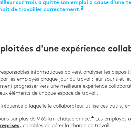
illeur sur trois a quitté son emploi à cause d'une t
3
hait de travailler correctement.
"L’état du travail
xploitées d'une expérience coll
esponsables informatiques doivent analyser les dispositif
ar les employés chaque jour au travail: leur souris et leu
ement progresser vers une meilleure expérience collabora
eux éléments de chaque espace de travail.
a fréquence à laquelle le collaborateur utilise ces outils,
4
"Wellnomics fo
souris sur plus de 9,65 km chaque année.
Les employés o
reprises,
capables de gérer la charge de travail.