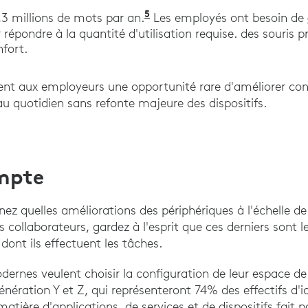
5
"Le gain de temps des dac
4,3 millions de mots par an.
Les employés ont besoin de
répondre à la quantité d'utilisation requise. des souris p
fort.
rent aux employeurs une opportunité rare d'améliorer co
au quotidien sans refonte majeure des dispositifs.
ompte
z quelles améliorations des périphériques à l'échelle de l
s collaborateurs, gardez à l'esprit que ces derniers sont 
dont ils effectuent les tâches.
ernes veulent choisir la configuration de leur espace de tr
énération Y et Z, qui représenteront 74% des effectifs d'i
matière d'applications, de services et de dispositifs fait p