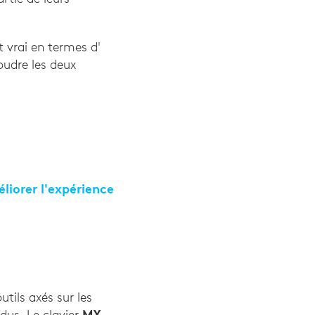
iques clés séparent les jeunes travailleurs des géné
st vrai en termes d'
soudre les deux
liorer l'expérience
sur l'expérience des employés 2021", Willis Towers 
tils axés sur les
MX
dus. Le clavier