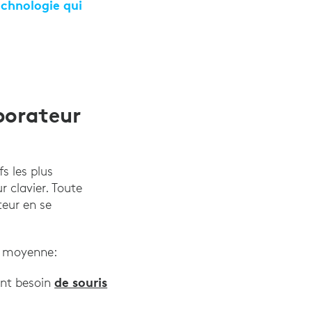
echnologie qui
 en 2021", Adobe Workfront, 25 mars 2021
aborateur
s les plus
r clavier. Toute
teur en se
 en moyenne:
r Logitech", Logitech, 2019
de souris
nt besoin