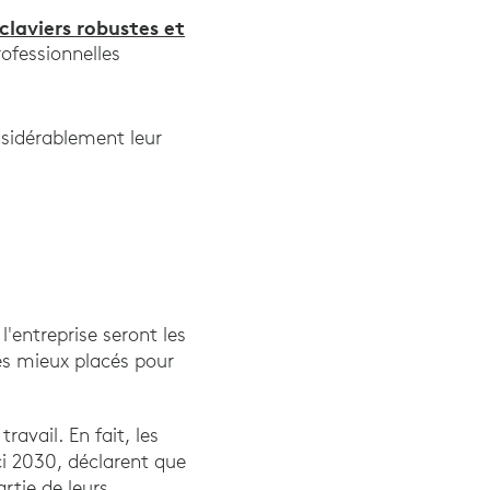
tylographes rapides", Typing.com, août 2020
claviers robustes et
rofessionnelles
nsidérablement leur
'entreprise seront les
les mieux placés pour
avail. En fait, les
ci 2030, déclarent que
artie de leurs