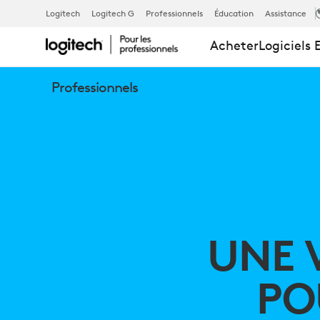
UNE
Logitech
Logitech G
Professionnels
Éducation
Assistance
Acheter
Logiciels 
VISION
Professionnels
PÉRIPHÉRIQ
POUR
UNE
UNE 
MEILLEURE
PO