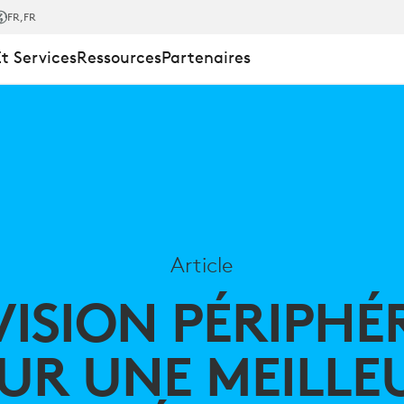
FR
,FR
Et Services
Ressources
Partenaires
UE
Article
VISION PÉRIPHÉ
UR UNE MEILLE