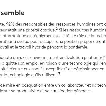
ensemble
te, 92% des responsables des ressources humaines ont d
2
"Transformer l’expérie
teur était une priorité absolue.
Si les ressources humain
ce informatique est également sollicité. Le rôle de la tech
borateur a évolué pour occuper une position prépondérant
ravail et le travail hybride pendant la pandémie.
quate dans cet environnement en évolution peut entraîn
is a quitté son emploi en raison d’une technologie qui l'e
oitié d’entre eux sont "susceptibles" de démissionner en 
3
"L’état du travail en
r la technologie qu’ils utilisent.
de mise en adéquation entre un collaborateur et sa tech
 sur sa productivité et sa satisfaction générales.