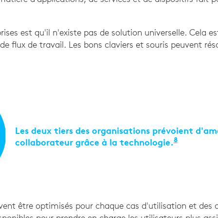
ifs de nouvelle génération: Cinq domaines technolog
rises est qu'il n'existe pas de solution universelle. Cela e
de flux de travail. Les bons claviers et souris peuvent ré
Les deux tiers des organisations prévoient d'amé
8
collaborateur grâce à la technologie.
"Sondage 
ent être optimisés pour chaque cas d'utilisation et des ou
ponibles pour prendre en charge les utilisateurs plus assi