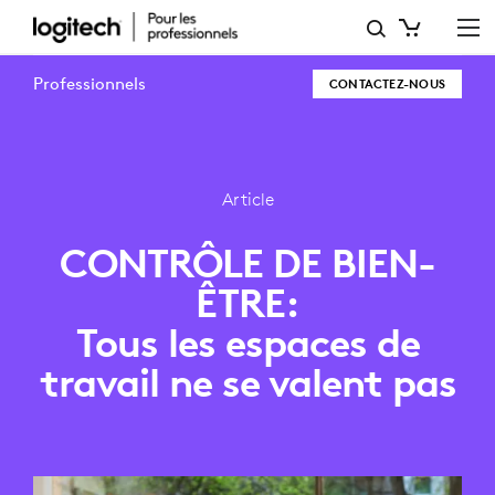
BILAN
BIEN-
Professionnels
CONTACTEZ-NOUS
ÊTRE:
TOUS
LES
Article
ESPACES
CONTRÔLE DE BIEN-
DE
ÊTRE:
TRAVAIL
Tous les espaces de
NE
travail ne se valent pas
SE
VALENT
PAS