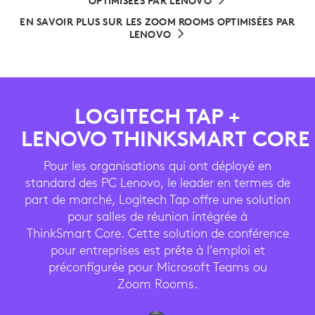
OPTIMISÉES PAR LENOVO
EN SAVOIR PLUS SUR LES ZOOM ROOMS OPTIMISÉES PAR
LENOVO
LOGITECH TAP +
LENOVO THINKSMART CORE
Pour les organisations qui ont déployé en
standard des PC Lenovo, le leader en termes de
part de marché, Logitech Tap offre une solution
pour salles de réunion intégrée à
ThinkSmart Core. Cette solution de conférence
pour entreprises est prête à l’emploi et
préconfigurée pour Microsoft Teams ou
Zoom Rooms.