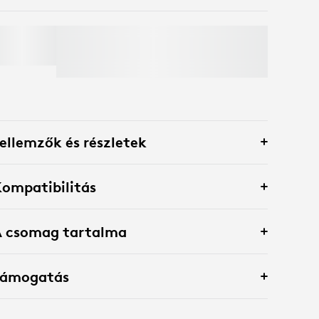
MX KEYS S
Spóroljon 50%-ot webkamerákra
, ha
billentyűzetet és egeret tesz a kosárba.
Kivételek érvényesek*
ellemzők és részletek
ompatibilitás
A csomag tartalma
Támogatás