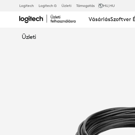
LOGITECH
Logitech
Logitech G
Üzleti
Támogatás
HU
,HU
Vásárlás
Szoftver 
GROUP
Üzleti
10 MÉTERES
HOSSZABBÍT