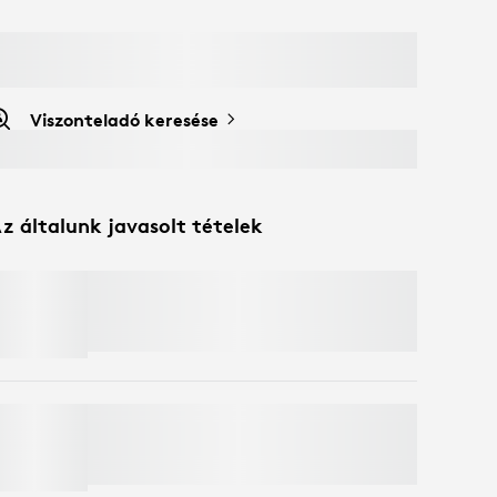
Viszonteladó keresése
z általunk javasolt tételek
MX MASTER 4
Spóroljon 50%-ot webkamerákra
, ha
billentyűzetet és egeret tesz a kosárba.
Kivételek érvényesek*
MOBI FOLD
Spóroljon 50%-ot webkamerákra
, ha
billentyűzetet és egeret tesz a kosárba.
Kivételek érvényesek*