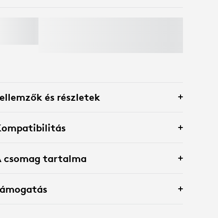
MX KEYS S
Spóroljon 50%-ot webkamerákra
, ha
billentyűzetet és egeret tesz a kosárba.
Kivételek érvényesek*
ellemzők és részletek
ompatibilitás
A csomag tartalma
Támogatás