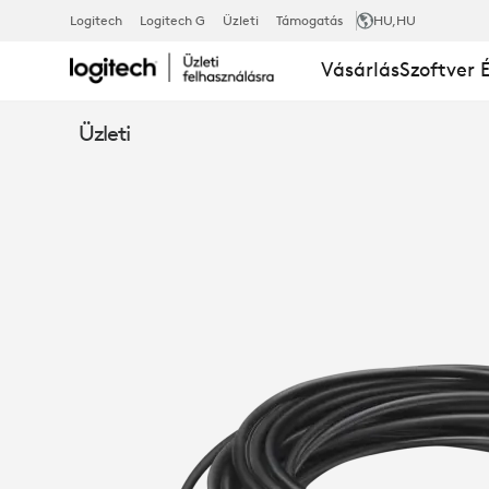
LOGITECH
Logitech
Logitech G
Üzleti
Támogatás
HU
,HU
Vásárlás
Szoftver 
GROUP
Üzleti
15 MÉTERES
HOSSZABBÍT