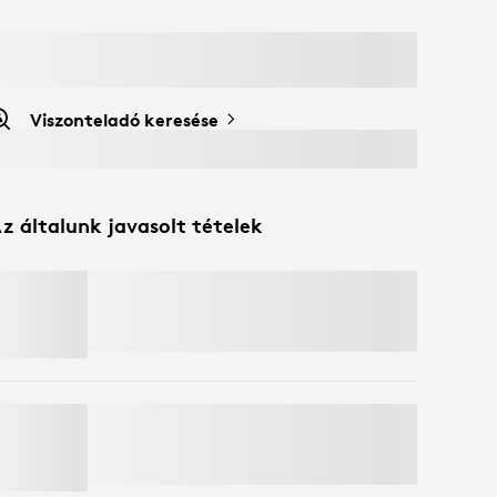
Viszonteladó keresése
z általunk javasolt tételek
MX MASTER 4
Spóroljon 50%-ot webkamerákra
, ha
billentyűzetet és egeret tesz a kosárba.
Kivételek érvényesek*
MOBI FOLD
Spóroljon 50%-ot webkamerákra
, ha
billentyűzetet és egeret tesz a kosárba.
Kivételek érvényesek*