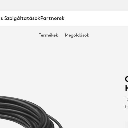
És Szolgáltatások
Partnerek
Termékek
Megoldások
ÓKÁBEL
1
h