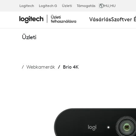
LOGITECH
Logitech
Logitech G
Üzleti
Támogatás
HU
,HU
Vásárlás
Szoftver 
BRIO
Üzleti
WEBKAMER
Webkamerák
Brio 4K