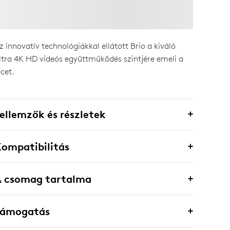
z innovatív technológiákkal ellátott Brio a kiváló
ltra 4K HD videós együttműködés szintjére emeli a
écet.
ellemzők és részletek
ompatibilitás
A csomag tartalma
Támogatás