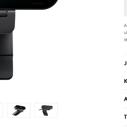
A
u
l
J
K