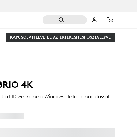
KAPCSOLATFELVÉTEL AZ ÉRTÉKESÍTÉSI OSZTÁLLYAL
BRIO 4K
ltra HD webkamera Windows Hello-támogatással