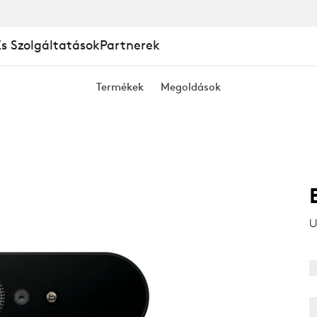
És Szolgáltatások
Partnerek
Termékek
Megoldások
A
U