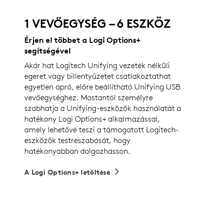
1 VEVŐEGYSÉG – 6 ESZKÖZ
Érjen el többet a Logi Options+
segítségével
Akár hat Logitech Unifying vezeték nélküli
egeret vagy billentyűzetet csatlakoztathat
egyetlen apró, előre beállítható Unifying USB
vevőegységhez. Mostantól személyre
szabhatja a Unifying-eszközök használatát a
hatékony Logi Options+ alkalmazással,
amely lehetővé teszi a támogatott Logitech-
eszközök testreszabását, hogy
hatékonyabban dolgozhasson.
A Logi Options+ letöltése