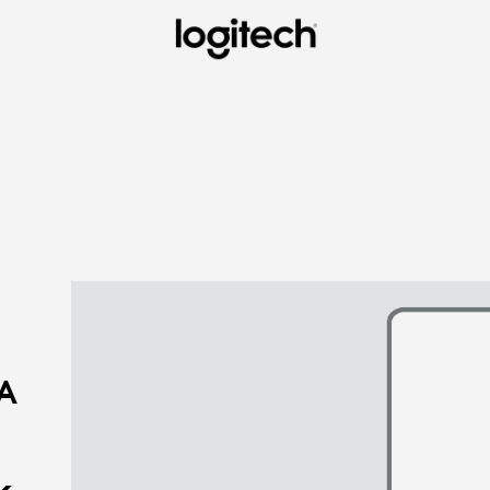
G
A
ETHEZ