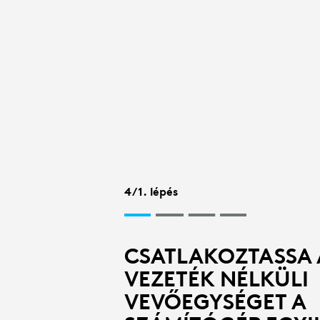
VEZETÉK
NÉLKÜLI
VEVŐEGYSÉ
BEÁLLÍTÁSA
4/1. lépés
A
CSATLAKOZTASSA 
BILLENTYŰZ
VEZETÉK NÉLKÜLI
VEVŐEGYSÉGET A