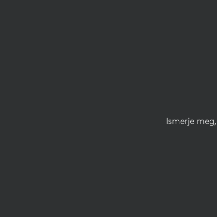
A
BILLENTYŰZ
CSATLAKOZ
BEÁLLÍTÁSA
Ismerje meg,