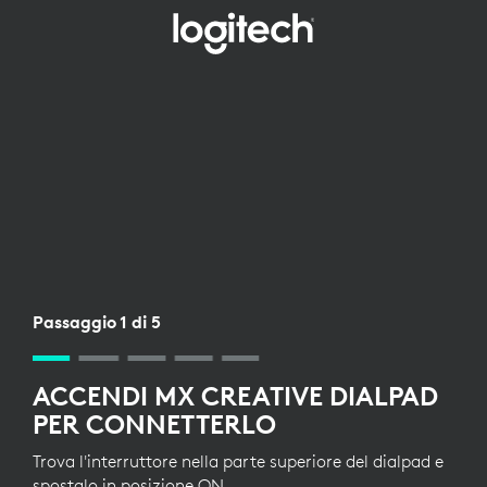
CONFIGURAZIONE
RICEVITORE
WIRELESS
PER
DIALPAD
Passaggio 1 di 5
ACCENDI MX CREATIVE DIALPAD
PER CONNETTERLO
Trova l'interruttore nella parte superiore del dialpad e
spostalo in posizione ON.