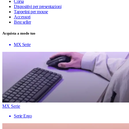
Corsa
Dispositivi per presentazioni
Tappetini per mouse
Accessori
Best seller
Acquista a modo tuo
MX Serie
MX Serie
Serie Ergo