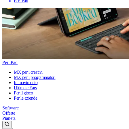
Per iPad
Per iPad
MX per i creativi
MX per i programmatori
In movimento
Ultimate Ears
Per il gioco
Per le aziende
Software
Offerte
Pianeta