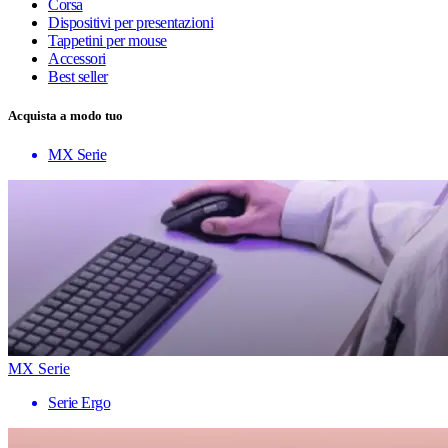
Corsa
Dispositivi per presentazioni
Tappetini per mouse
Accessori
Best seller
Acquista a modo tuo
MX Serie
MX Serie
Serie Ergo