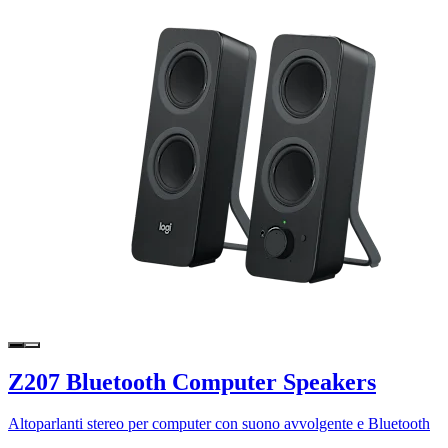
Z207 Bluetooth Computer Speakers
Altoparlanti stereo per computer con suono avvolgente e Bluetooth