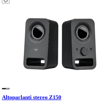
Altoparlanti stereo Z150