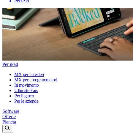
Per iPad
Per iPad
MX per i creativi
MX per i programmatori
In movimento
Ultimate Ears
Per il gioco
Per le aziende
Software
Offerte
Pianeta