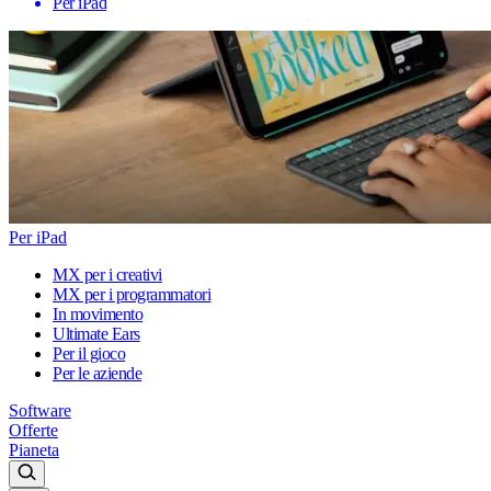
Per iPad
Per iPad
MX per i creativi
MX per i programmatori
In movimento
Ultimate Ears
Per il gioco
Per le aziende
Software
Offerte
Pianeta