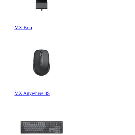
MX Brio
MX Anywhere 3S