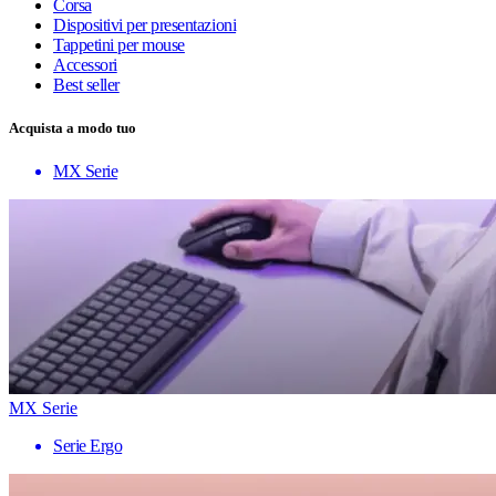
Corsa
Dispositivi per presentazioni
Tappetini per mouse
Accessori
Best seller
Acquista a modo tuo
MX Serie
MX Serie
Serie Ergo