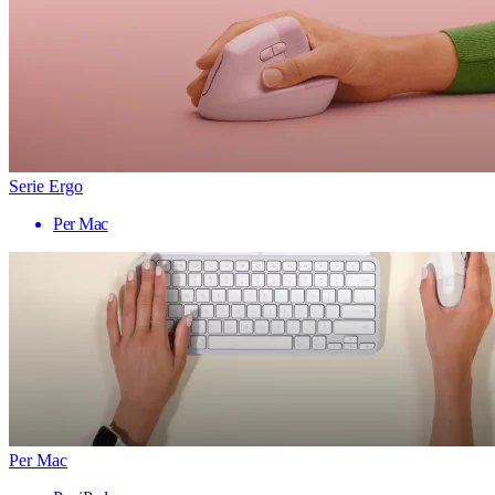
Serie Ergo
Per Mac
Per Mac