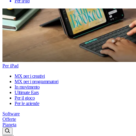
Per iPad
Per iPad
MX per i creativi
MX per i programmatori
In movimento
Ultimate Ears
Per il gioco
Per le aziende
Software
Offerte
Pianeta