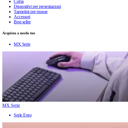
Corsa
Dispositivi per presentazioni
Tappetini per mouse
Accessori
Best seller
Acquista a modo tuo
MX Serie
MX Serie
Serie Ergo