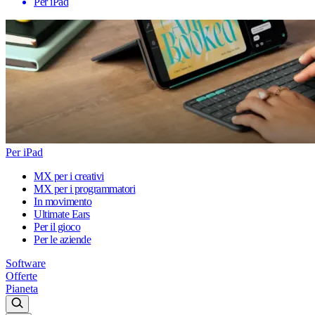
Per iPad
Per iPad
MX per i creativi
MX per i programmatori
In movimento
Ultimate Ears
Per il gioco
Per le aziende
Software
Offerte
Pianeta