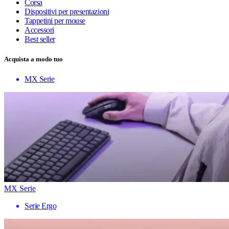
Corsa
Dispositivi per presentazioni
Tappetini per mouse
Accessori
Best seller
Acquista a modo tuo
MX Serie
MX Serie
Serie Ergo