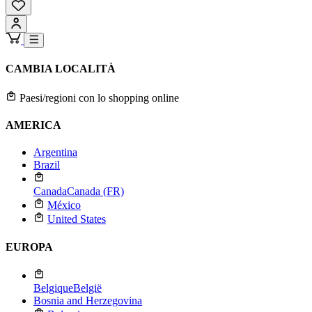
CAMBIA LOCALITÀ
Paesi/regioni con lo shopping online
AMERICA
Argentina
Brazil
Canada
Canada (FR)
México
United States
EUROPA
Belgique
België
Bosnia and Herzegovina