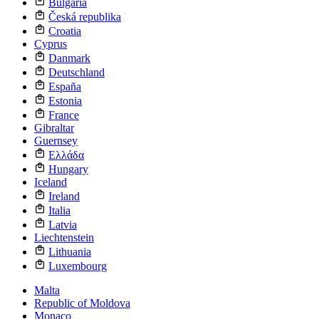
Bulgaria
Česká republika
Croatia
Cyprus
Danmark
Deutschland
España
Estonia
France
Gibraltar
Guernsey
Ελλάδα
Hungary
Iceland
Ireland
Italia
Latvia
Liechtenstein
Lithuania
Luxembourg
Malta
Republic of Moldova
Monaco