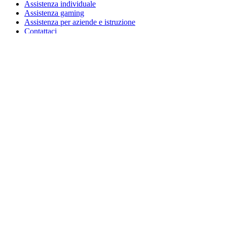
Assistenza individuale
Assistenza gaming
Assistenza per aziende e istruzione
Contattaci
Parti di ricambio
Traccia il tuo ordine
Resi e annullamenti
Software
G Hub per gaming e streaming
Options+ per prestazioni ottimali
Logitech
Acquista prodotti
Per la produttività
Per gaming e streaming
Per le aziende