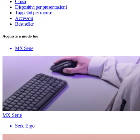
Corsa
Dispositivi per presentazioni
Tappetini per mouse
Accessori
Best seller
Acquista a modo tuo
MX Serie
MX Serie
Serie Ergo