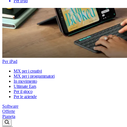
Per iPad
Per iPad
MX per i creativi
MX per i programmatori
In movimento
Ultimate Ears
Per il gioco
Per le aziende
Software
Offerte
Pianeta