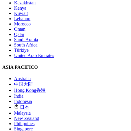
Kazakhstan
Kenya
Kuwait
Lebanon
Morocco
Oman
Qatar
Saudi Arabia
South Africa
Türkiye
United Arab Emirates
ASIA PACIFICO
Australia
中国大陆
Hong Kong
香港
India
Indonesia
日本
Malaysia
New Zealand
Philippines
Singapore