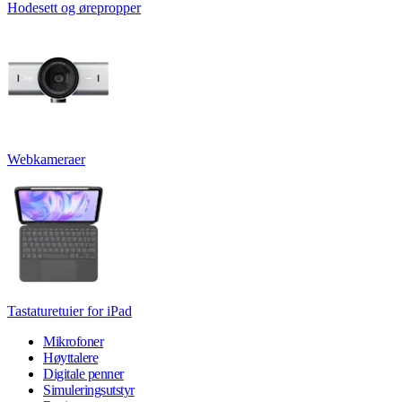
Hodesett og ørepropper
Webkameraer
Tastaturetuier for iPad
Mikrofoner
Høyttalere
Digitale penner
Simuleringsutstyr