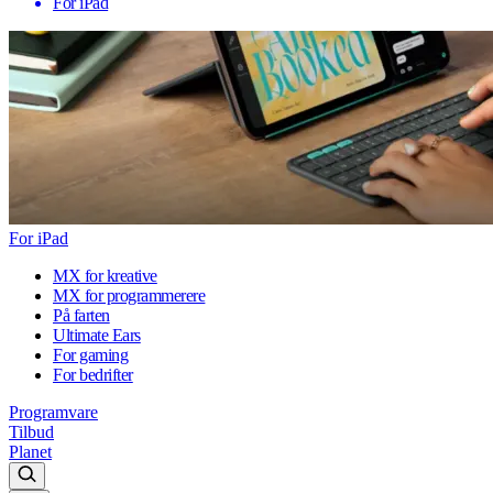
For iPad
For iPad
MX for kreative
MX for programmerere
På farten
Ultimate Ears
For gaming
For bedrifter
Programvare
Tilbud
Planet