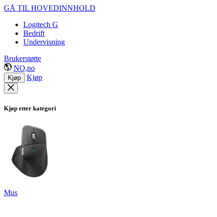
GÅ TIL HOVEDINNHOLD
Logitech G
Bedrift
Undervisning
Brukerstøtte
NO,no
Kjøp
Kjøp
Kjøp etter kategori
Mus