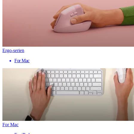
Ergo-serien
For Mac
For Mac