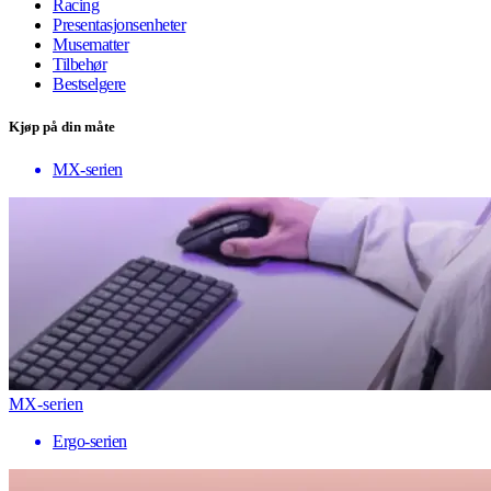
Racing
Presentasjonsenheter
Musematter
Tilbehør
Bestselgere
Kjøp på din måte
MX-serien
MX-serien
Ergo-serien