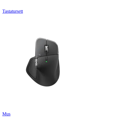
Tastatursett
Mus