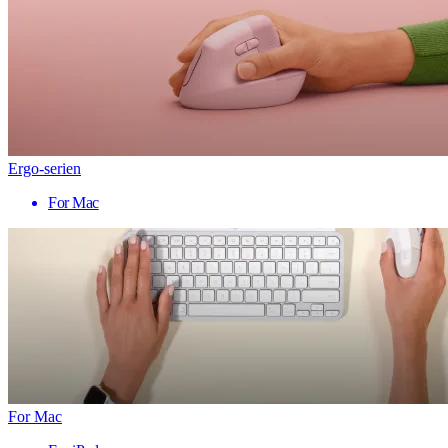
Ergo-serien
For Mac
For Mac