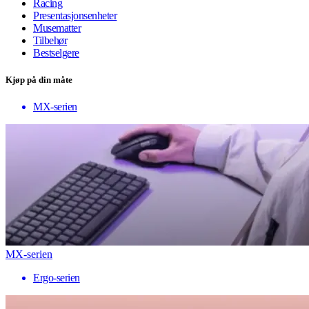
Racing
Presentasjonsenheter
Musematter
Tilbehør
Bestselgere
Kjøp på din måte
MX-serien
MX-serien
Ergo-serien