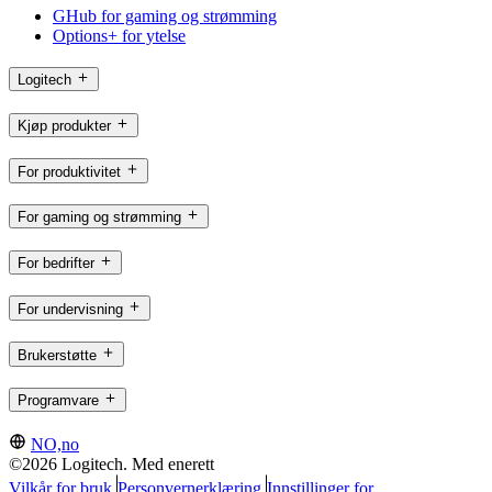
GHub for gaming og strømming
Options+ for ytelse
Logitech
Kjøp produkter
For produktivitet
For gaming og strømming
For bedrifter
For undervisning
Brukerstøtte
Programvare
NO,no
©2026 Logitech. Med enerett
Vilkår for bruk
Personvernerklæring
Innstillinger for