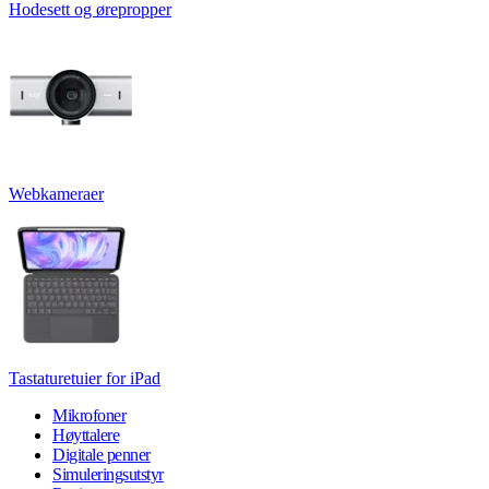
Hodesett og ørepropper
Webkameraer
Tastaturetuier for iPad
Mikrofoner
Høyttalere
Digitale penner
Simuleringsutstyr