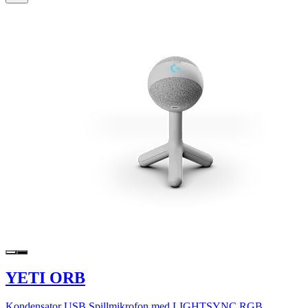
YETI ORB
Kondensator USB Spillmikrofon med LIGHTSYNC RGB