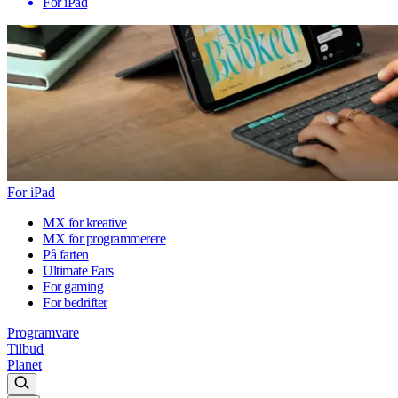
For iPad
For iPad
MX for kreative
MX for programmerere
På farten
Ultimate Ears
For gaming
For bedrifter
Programvare
Tilbud
Planet