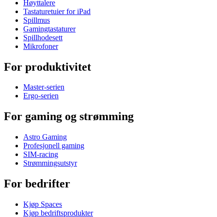
Høyttalere
Tastaturetuier for iPad
Spillmus
Gamingtastaturer
Spillhodesett
Mikrofoner
For produktivitet
Master-serien
Ergo-serien
For gaming og strømming
Astro Gaming
Profesjonell gaming
SIM-racing
Strømmingsutstyr
For bedrifter
Kjøp Spaces
Kjøp bedriftsprodukter