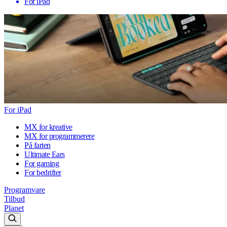
For iPad
For iPad
MX for kreative
MX for programmerere
På farten
Ultimate Ears
For gaming
For bedrifter
Programvare
Tilbud
Planet