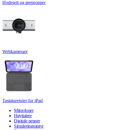
Hodesett og ørepropper
Webkameraer
Tastaturetuier for iPad
Mikrofoner
Høyttalere
Digitale penner
Simuleringsutstyr