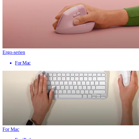
Ergo-serien
For Mac
For Mac