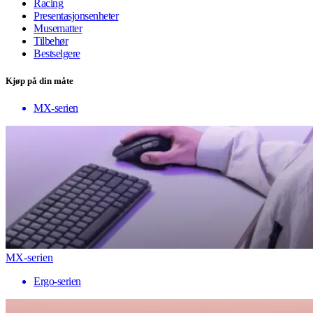
Racing
Presentasjonsenheter
Musematter
Tilbehør
Bestselgere
Kjøp på din måte
MX-serien
MX-serien
Ergo-serien