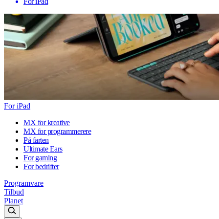
For iPad
For iPad
MX for kreative
MX for programmerere
På farten
Ultimate Ears
For gaming
For bedrifter
Programvare
Tilbud
Planet