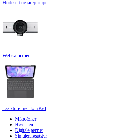
Hodesett og ørepropper
Webkameraer
Tastaturetuier for iPad
Mikrofoner
Høyttalere
Digitale penner
Simuleringsutstyr