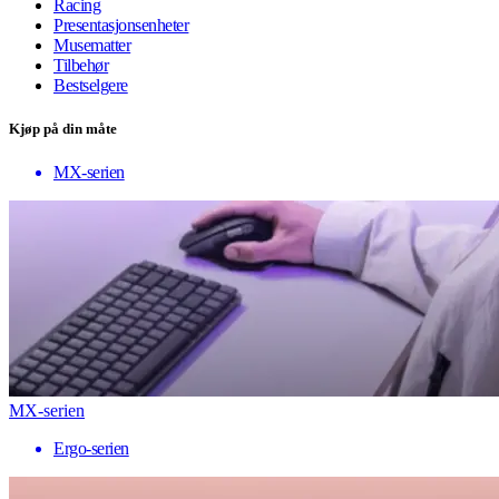
Racing
Presentasjonsenheter
Musematter
Tilbehør
Bestselgere
Kjøp på din måte
MX-serien
MX-serien
Ergo-serien