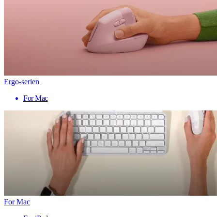
Ergo-serien
For Mac
For Mac