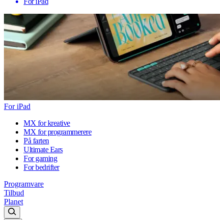
For iPad
For iPad
MX for kreative
MX for programmerere
På farten
Ultimate Ears
For gaming
For bedrifter
Programvare
Tilbud
Planet