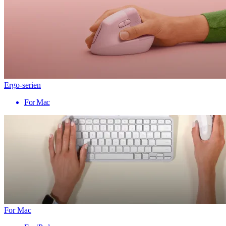
Ergo-serien
For Mac
For Mac