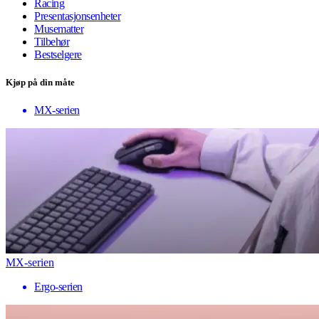
Racing
Presentasjonsenheter
Musematter
Tilbehør
Bestselgere
Kjøp på din måte
MX-serien
MX-serien
Ergo-serien