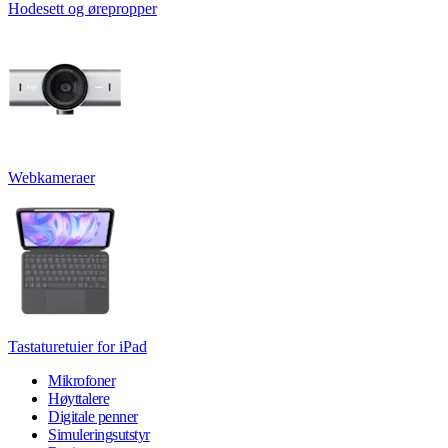
Hodesett og ørepropper
Webkameraer
Tastaturetuier for iPad
Mikrofoner
Høyttalere
Digitale penner
Simuleringsutstyr