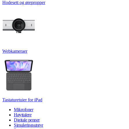
Hodesett og ørepropper
Webkameraer
Tastaturetuier for iPad
Mikrofoner
Høyttalere
Digitale penner
Simuleringsutstyr