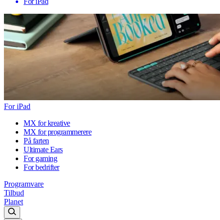
For iPad
For iPad
MX for kreative
MX for programmerere
På farten
Ultimate Ears
For gaming
For bedrifter
Programvare
Tilbud
Planet