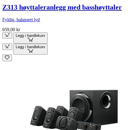
Z313 høyttaleranlegg med basshøyttaler
Fyldig, balansert lyd
659,00 kr
Legg i handlekurv
Legg i handlekurv