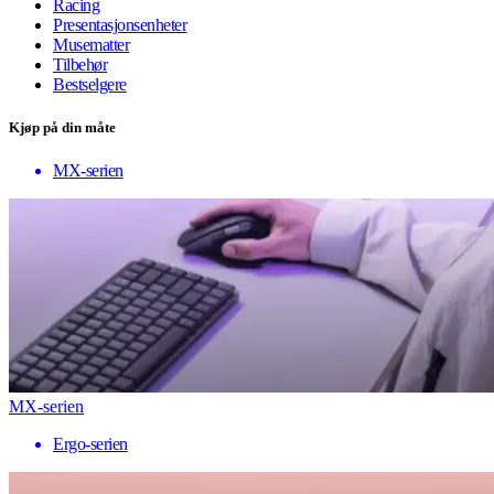
Racing
Presentasjonsenheter
Musematter
Tilbehør
Bestselgere
Kjøp på din måte
MX-serien
MX-serien
Ergo-serien