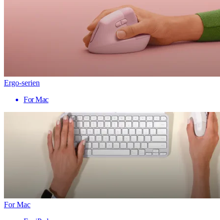
Ergo-serien
For Mac
For Mac