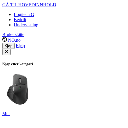
GÅ TIL HOVEDINNHOLD
Logitech G
Bedrift
Undervisning
Brukerstøtte
NO,no
Kjøp
Kjøp
Kjøp etter kategori
Mus