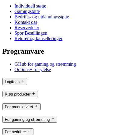
Individuell støtte
Gamingstøtte
Bedrifts- og utdanningsstøtte
Kontakt oss
Reservedeler
Spor Bestillingen
Returer og kanselleringer
Programvare
GHub for gaming og strømming
Options+ for ytelse
Logitech
Kjøp produkter
For produktivitet
For gaming og strømming
For bedrifter