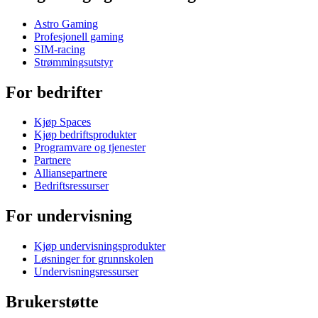
Astro Gaming
Profesjonell gaming
SIM-racing
Strømmingsutstyr
For bedrifter
Kjøp Spaces
Kjøp bedriftsprodukter
Programvare og tjenester
Partnere
Alliansepartnere
Bedriftsressurser
For undervisning
Kjøp undervisningsprodukter
Løsninger for grunnskolen
Undervisningsressurser
Brukerstøtte