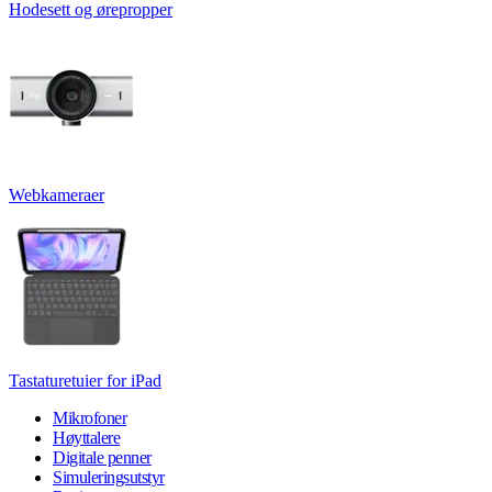
Hodesett og ørepropper
Webkameraer
Tastaturetuier for iPad
Mikrofoner
Høyttalere
Digitale penner
Simuleringsutstyr