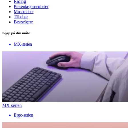
Racing
Presentasjonsenheter
Musematter
Tilbehør
Bestselgere
Kjøp på din måte
MX-serien
MX-serien
Ergo-serien