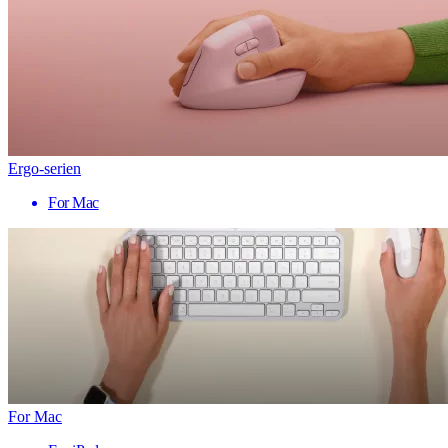
Ergo-serien
For Mac
For Mac