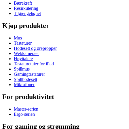
Bærekraft
Resirkulering
Tilgjengelighet
Kjøp produkter
Mus
Tastaturer
Hodesett og ørepropper
Webkameraer
Høyttalere
Tastaturetuier for iPad
Spillmus
Gamingtastaturer
Spillhodesett
Mikrofoner
For produktivitet
Master-serien
Ergo-serien
For gaming og strømming