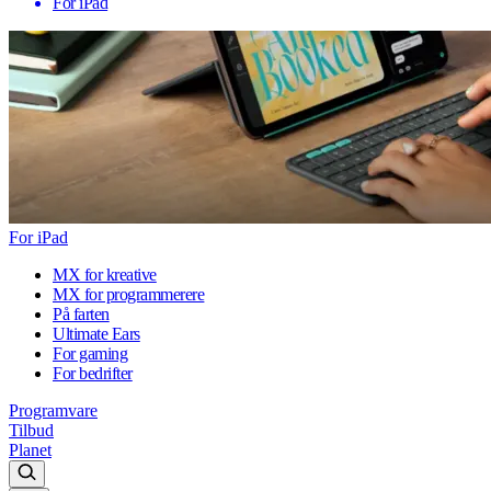
For iPad
For iPad
MX for kreative
MX for programmerere
På farten
Ultimate Ears
For gaming
For bedrifter
Programvare
Tilbud
Planet