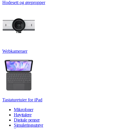
Hodesett og ørepropper
Webkameraer
Tastaturetuier for iPad
Mikrofoner
Høyttalere
Digitale penner
Simuleringsutstyr