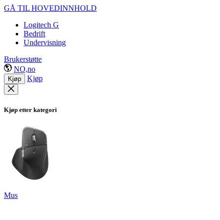
GÅ TIL HOVEDINNHOLD
Logitech G
Bedrift
Undervisning
Brukerstøtte
NO,no
Kjøp
Kjøp
Kjøp etter kategori
Mus