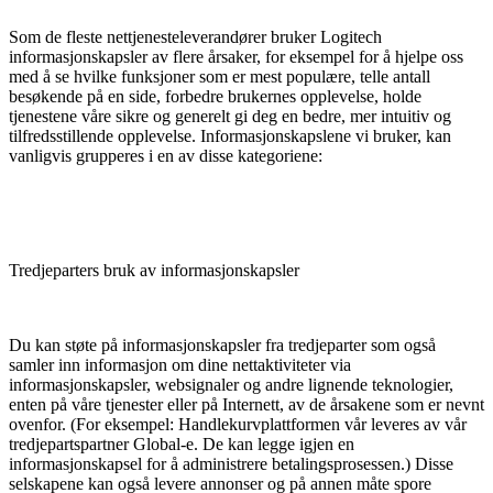
Som de fleste nettjenesteleverandører bruker Logitech
informasjonskapsler av flere årsaker, for eksempel for å hjelpe oss
med å se hvilke funksjoner som er mest populære, telle antall
besøkende på en side, forbedre brukernes opplevelse, holde
tjenestene våre sikre og generelt gi deg en bedre, mer intuitiv og
tilfredsstillende opplevelse. Informasjonskapslene vi bruker, kan
vanligvis grupperes i en av disse kategoriene:
Tred­je­parters bruk av informa­­sjons­­­­­­kapsler
Du kan støte på informasjonskapsler fra tredjeparter som også
samler inn informasjon om dine nettaktiviteter via
informasjonskapsler, websignaler og andre lignende teknologier,
enten på våre tjenester eller på Internett, av de årsakene som er nevnt
ovenfor. (For eksempel: Handlekurvplattformen vår leveres av vår
tredjepartspartner Global-e. De kan legge igjen en
informasjonskapsel for å administrere betalingsprosessen.) Disse
selskapene kan også levere annonser og på annen måte spore