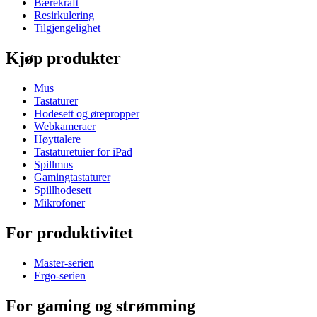
Bærekraft
Resirkulering
Tilgjengelighet
Kjøp produkter
Mus
Tastaturer
Hodesett og ørepropper
Webkameraer
Høyttalere
Tastaturetuier for iPad
Spillmus
Gamingtastaturer
Spillhodesett
Mikrofoner
For produktivitet
Master-serien
Ergo-serien
For gaming og strømming