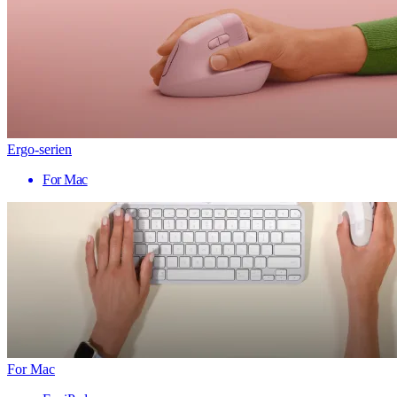
Ergo-serien
For Mac
For Mac