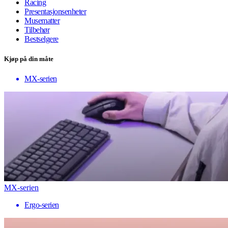
Racing
Presentasjonsenheter
Musematter
Tilbehør
Bestselgere
Kjøp på din måte
MX-serien
MX-serien
Ergo-serien