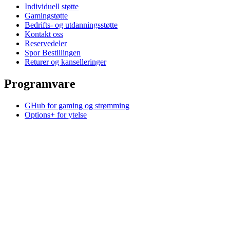
Individuell støtte
Gamingstøtte
Bedrifts- og utdanningsstøtte
Kontakt oss
Reservedeler
Spor Bestillingen
Returer og kanselleringer
Programvare
GHub for gaming og strømming
Options+ for ytelse
Logitech
Kjøp produkter
For produktivitet
For gaming og strømming
For bedrifter