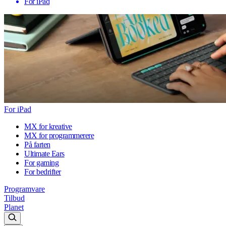
For iPad
For iPad
MX for kreative
MX for programmerere
På farten
Ultimate Ears
For gaming
For bedrifter
Programvare
Tilbud
Planet