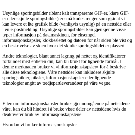
Usynlige sporingsbilder (iblant kalt transparente GIF-er, klare GIF-
er eller skjulte sporingsbilder) er små kodestrenger som gjør at vi
kan levere et lite grafisk bilde (vanligvis usynlig) på en nettside eller
i en e-postmelding. Usynlige sporingsbilder kan gjenkjenne visse
typer informasjon på datamaskinen, for eksempel
informasjonskapsler, klokkeslettet og datoen for når siden ble vist og
en beskrivelse av siden hvor det skjulte sporingsbildet er plassert.
Andre teknologier, blant annet lagring på nettet og identifikatorer
forbundet med enheten din, kan bli brukt for lignende formål. I
denne merknaden bruker vi «informasjonskapsler» for å beskrive
alle disse teknologiene. Våre nettsider kan inkludere skjulte
sporingsbilder, piksler, informasjonskapsler eller lignende
teknologier angitt av tredjepartleverandøer på våre vegne.
Ettersom informasjonskapsler brukes gjennomgående på nettsidene
våre, kan du bli hindret i å bruke visse deler av nettsidene hvis du
deaktiverer bruk av informasjonskapslene.
Hvordan vi bruker informa­sjon­s­­­kapsler