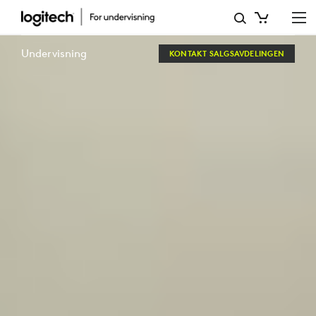
LOGITECH
EDUCATION
Undervisning
KONTAKT SALGSAVDELINGEN
STORBRITANNIA