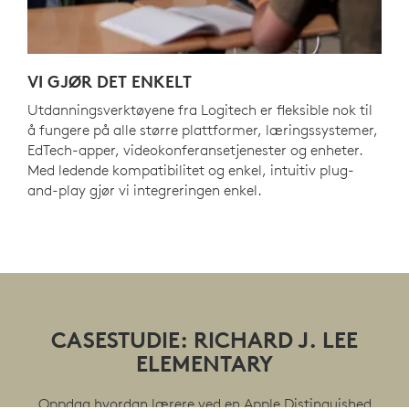
VI GJØR DET ENKELT
Utdanningsverktøyene fra Logitech er fleksible nok til
å fungere på alle større plattformer, læringssystemer,
EdTech-apper, videokonferansetjenester og enheter.
Med ledende kompatibilitet og enkel, intuitiv plug-
and-play gjør vi integreringen enkel.
CASESTUDIE: RICHARD J. LEE
ELEMENTARY
Oppdag hvordan lærere ved en Apple Distinguished