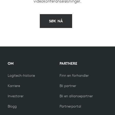
videokonferanseløsninger.
SØK NÅ
OM
PARTNERE
Logitech-historie
Finn en forhandler
Karriere
Bli partner
Investorer
Bli en alliansepartner
Blogg
Partnerportal