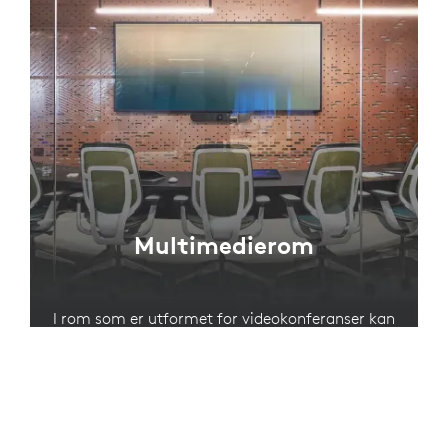
Multimedierom
I rom som er utformet for videokonferanser kan
møbeldesign og kameraplassering gjøre at
deltakerne på rommet blir bedre sett og fanget
opp.
UTFORSK