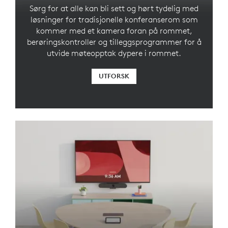
Sørg for at alle kan bli sett og hørt tydelig med
løsninger for tradisjonelle konferanserom som
kommer med et kamera foran på rommet,
berøringskontroller og tilleggsprogrammer for å
utvide møteopptak dypere i rommet.
UTFORSK