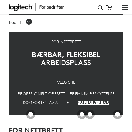
SUPERBÆRBAR
LØSNING
Bedrift
FOR NETTBRETT
BÆRBAR, FLEKSIBEL
ARBEIDSPLASS
VELG STIL
PROFESJONELT OPPSETT
PREMIUM BESKYTTELSE
KOMFORTEN AV ALT-I-ETT
SUPERBÆRBAR
FOR NETTBRETT