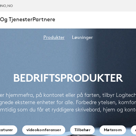
ODUKTER
NO
,NO
Og Tjenester
Partnere
Produkter
Løsninger
BEDRIFTSPRODUKTER
r hjemmefra, på kontoret eller på farten, tilbyr Logitec
gnede eksterne enheter for alle. Forbedre ytelsen, komfor
mtidig som du får et ryddigere skrivebord, hjem og kont
taturer
videokonferanser
Tilbehør
Møterom