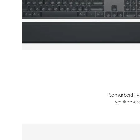
Samarbeid i v
webkamerae
WEBKAMERAER