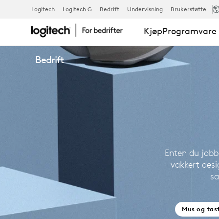
BEDRIFTSPR
Logitech
Logitech G
Bedrift
Undervisning
Brukerstøtte
Kjøp
Programvare 
Bedrift
Enten du jobbe
vakkert desi
sa
Mus og tas