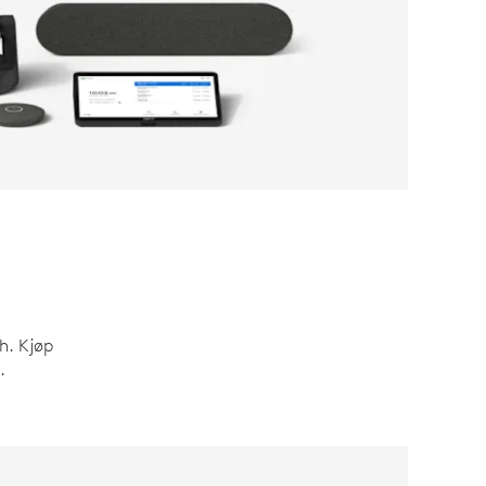
h. Kjøp
.