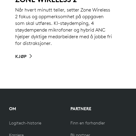
Når hvert minutt teller, setter Zone Wireless
2 fokus og oppmerksomhet på oppgaven
som skal utføres. KI-støydemping, 4
støydempende mikrofoner og hybrid ANC
hjelper dyktige medarbeidere med å jobbe fri
for distraksjoner.
KJØP
OM
PARTNERE
Logitech-historie
Finn en forhandler
Karriere
Bli partner