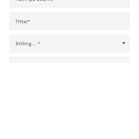
Tittel
*
Land/Region
*
Hvilke produkter er du interessert i?
*
Løsninger med møterom og