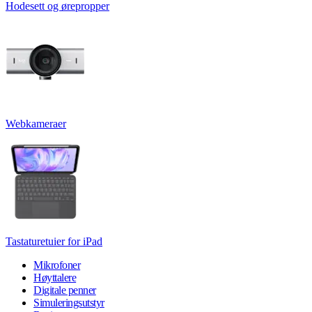
Hodesett og ørepropper
Webkameraer
Tastaturetuier for iPad
Mikrofoner
Høyttalere
Digitale penner
Simuleringsutstyr