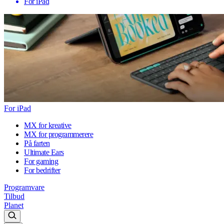
For iPad
For iPad
MX for kreative
MX for programmerere
På farten
Ultimate Ears
For gaming
For bedrifter
Programvare
Tilbud
Planet