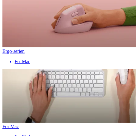
Ergo-serien
For Mac
For Mac