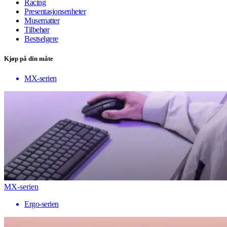
Racing
Presentasjonsenheter
Musematter
Tilbehør
Bestselgere
Kjøp på din måte
MX-serien
MX-serien
Ergo-serien