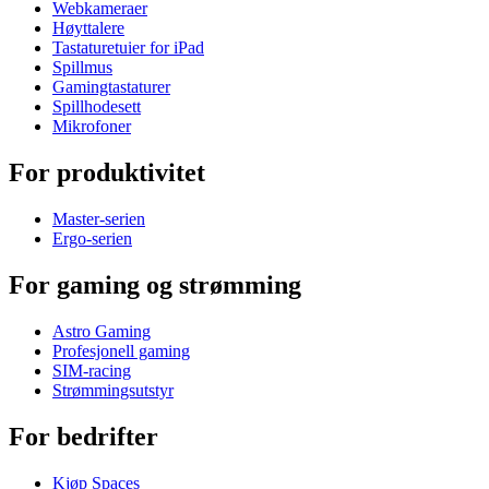
Webkameraer
Høyttalere
Tastaturetuier for iPad
Spillmus
Gamingtastaturer
Spillhodesett
Mikrofoner
For produktivitet
Master-serien
Ergo-serien
For gaming og strømming
Astro Gaming
Profesjonell gaming
SIM-racing
Strømmingsutstyr
For bedrifter
Kjøp Spaces