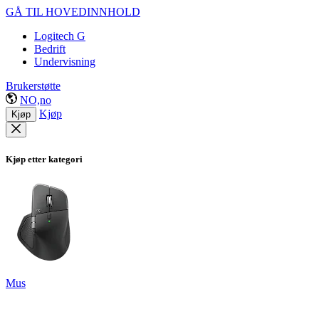
GÅ TIL HOVEDINNHOLD
Logitech G
Bedrift
Undervisning
Brukerstøtte
NO,no
Kjøp
Kjøp
Kjøp etter kategori
Mus