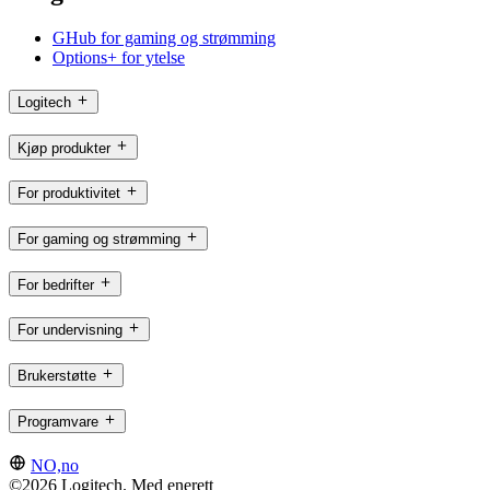
GHub for gaming og strømming
Options+ for ytelse
Logitech
Kjøp produkter
For produktivitet
For gaming og strømming
For bedrifter
For undervisning
Brukerstøtte
Programvare
NO,no
©2026 Logitech. Med enerett