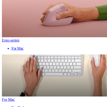
Ergo-serien
For Mac
For Mac