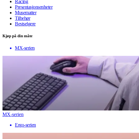
Racing
Presentasjonsenheter
Musematter
Tilbehør
Bestselgere
Kjøp på din måte
MX-serien
MX-serien
Ergo-serien