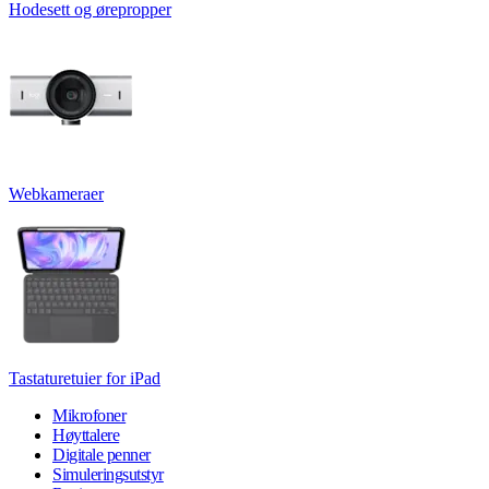
Hodesett og ørepropper
Webkameraer
Tastaturetuier for iPad
Mikrofoner
Høyttalere
Digitale penner
Simuleringsutstyr