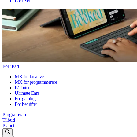
For iPad
For iPad
MX for kreative
MX for programmerere
På farten
Ultimate Ears
For gaming
For bedrifter
Programvare
Tilbud
Planet