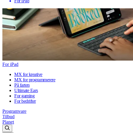
For iPad
For iPad
MX for kreative
MX for programmerere
På farten
Ultimate Ears
For gaming
For bedrifter
Programvare
Tilbud
Planet