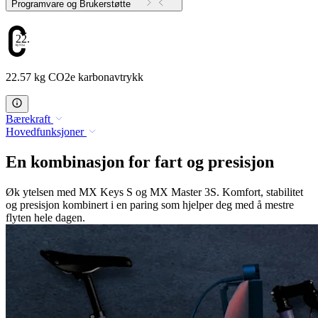
Programvare og Brukerstøtte
22.57
22.57 kg CO2e karbonavtrykk
Bærekraft
Hovedfunksjoner
En kombinasjon for fart og presisjon
Øk ytelsen med MX Keys S og MX Master 3S. Komfort, stabilitet
og presisjon kombinert i en paring som hjelper deg med å mestre
flyten hele dagen.