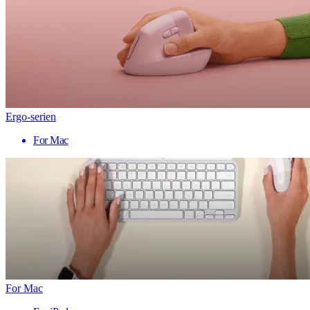
Ergo-serien
For Mac
For Mac