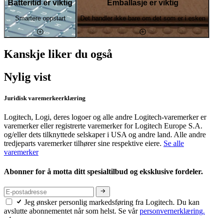
Batteritid er viktig
Emballasje er viktig
Smartere oppstart
Det handler ikke bare om det som er i esken
Kanskje liker du også
Nylig vist
Juridisk varemerkeerklæring
Logitech, Logi, deres logoer og alle andre Logitech-varemerker er
varemerker eller registrerte varemerker for Logitech Europe S.A.
og/eller dets tilknyttede selskaper i USA og andre land. Alle andre
tredjeparts varemerker tilhører sine respektive eiere.
Se alle
varemerker
Abonner for å motta ditt spesialtilbud og eksklusive fordeler.
Jeg ønsker personlig markedsføring fra Logitech. Du kan
avslutte abonnementet når som helst. Se vår
personvernerklæring.