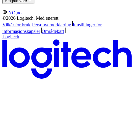
Programvare
NO,no
©2026 Logitech. Med enerett
Vilkår for bruk
Personvernerklæring
Innstillinger for
informasjonskapsler
Områdekart
Logitech