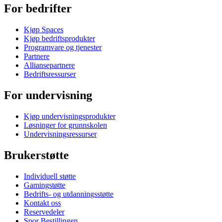
For bedrifter
Kjøp Spaces
Kjøp bedriftsprodukter
Programvare og tjenester
Partnere
Alliansepartnere
Bedriftsressurser
For undervisning
Kjøp undervisningsprodukter
Løsninger for grunnskolen
Undervisningsressurser
Brukerstøtte
Individuell støtte
Gamingstøtte
Bedrifts- og utdanningsstøtte
Kontakt oss
Reservedeler
Spor Bestillingen