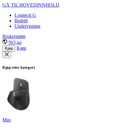
GÅ TIL HOVEDINNHOLD
Logitech G
Bedrift
Undervisning
Brukerstøtte
NO,no
Kjøp
Kjøp
Kjøp etter kategori
Mus