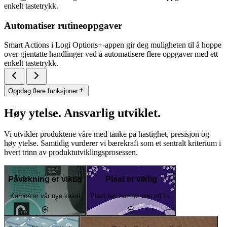
enkelt tastetrykk.
Automatiser rutineoppgaver
Smart Actions i Logi Options+-appen gir deg muligheten til å hoppe
over gjentatte handlinger ved å automatisere flere oppgaver med ett
enkelt tastetrykk.
Oppdag flere funksjoner
Høy ytelse. Ansvarlig utviklet.
Vi utvikler produktene våre med tanke på hastighet, presisjon og
høy ytelse. Samtidig vurderer vi bærekraft som et sentralt kriterium i
hvert trinn av produktutviklingsprosessen.
Påvirkning er viktig
Plast er viktig
Karbon er vår nye kalori
Plast bør ha mer enn ett liv.