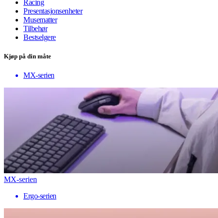
Racing
Presentasjonsenheter
Musematter
Tilbehør
Bestselgere
Kjøp på din måte
MX-serien
MX-serien
Ergo-serien