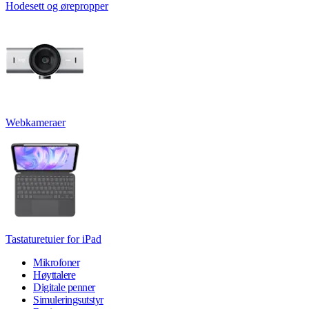
Hodesett og ørepropper
Webkameraer
Tastaturetuier for iPad
Mikrofoner
Høyttalere
Digitale penner
Simuleringsutstyr