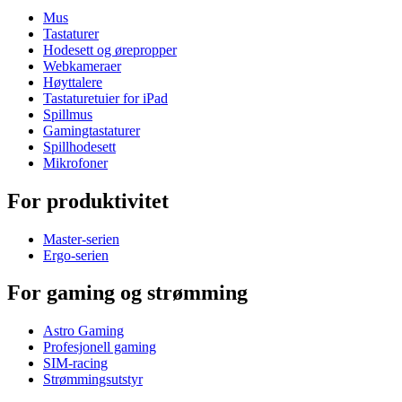
Mus
Tastaturer
Hodesett og ørepropper
Webkameraer
Høyttalere
Tastaturetuier for iPad
Spillmus
Gamingtastaturer
Spillhodesett
Mikrofoner
For produktivitet
Master-serien
Ergo-serien
For gaming og strømming
Astro Gaming
Profesjonell gaming
SIM-racing
Strømmingsutstyr