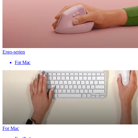
Ergo-serien
For Mac
For Mac