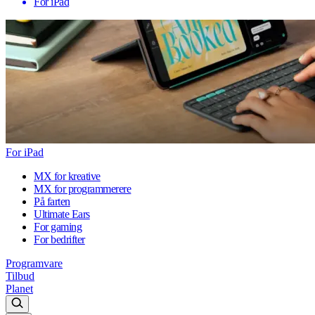
For iPad
For iPad
MX for kreative
MX for programmerere
På farten
Ultimate Ears
For gaming
For bedrifter
Programvare
Tilbud
Planet