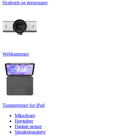
Hodesett og ørepropper
Webkameraer
Tastaturetuier for iPad
Mikrofoner
Høyttalere
Digitale penner
Simuleringsutstyr