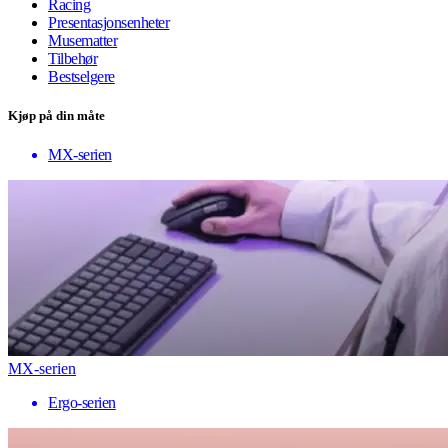
Racing
Presentasjonsenheter
Musematter
Tilbehør
Bestselgere
Kjøp på din måte
MX-serien
MX-serien
Ergo-serien