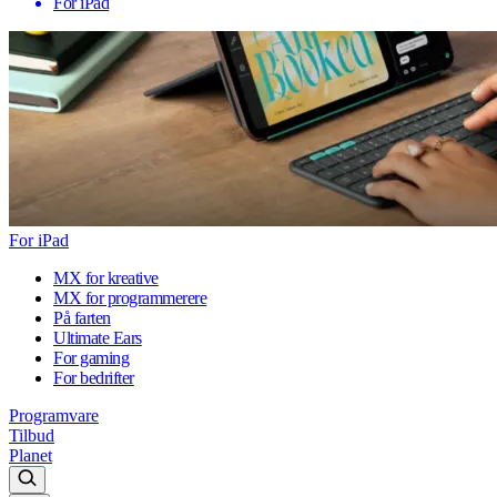
For iPad
For iPad
MX for kreative
MX for programmerere
På farten
Ultimate Ears
For gaming
For bedrifter
Programvare
Tilbud
Planet