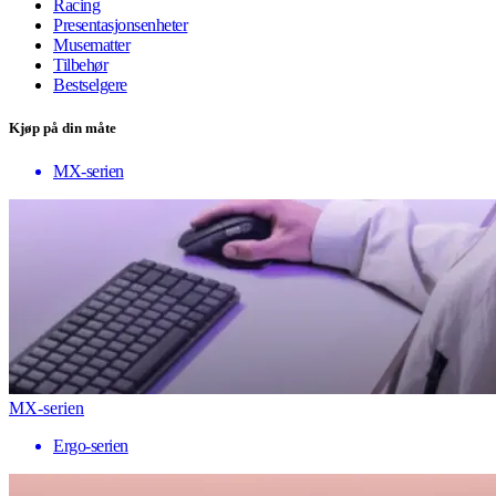
Racing
Presentasjonsenheter
Musematter
Tilbehør
Bestselgere
Kjøp på din måte
MX-serien
MX-serien
Ergo-serien