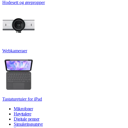
Hodesett og ørepropper
Webkameraer
Tastaturetuier for iPad
Mikrofoner
Høyttalere
Digitale penner
Simuleringsutstyr