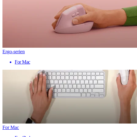
Ergo-serien
For Mac
For Mac