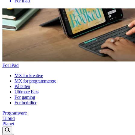
For iPad
For iPad
MX for kreative
MX for programmerere
På farten
Ultimate Ears
For gaming
For bedrifter
Programvare
Tilbud
Planet