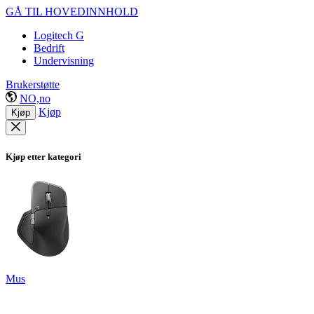
GÅ TIL HOVEDINNHOLD
Logitech G
Bedrift
Undervisning
Brukerstøtte
NO,no
Kjøp
Kjøp
Kjøp etter kategori
Mus