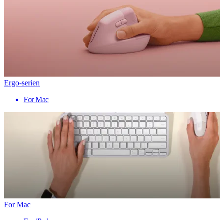
Ergo-serien
For Mac
For Mac