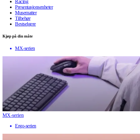
Racing
Presentasjonsenheter
Musematter
Tilbehør
Bestselgere
Kjøp på din måte
MX-serien
MX-serien
Ergo-serien