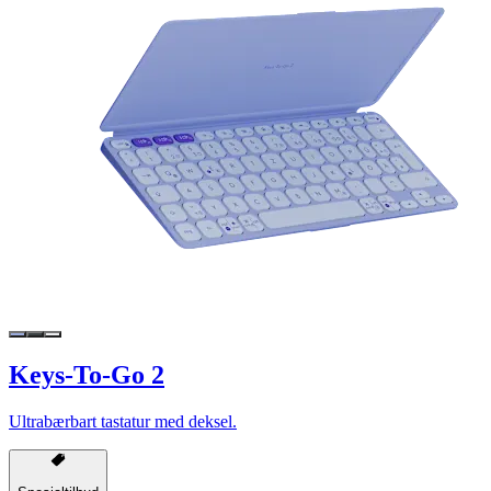
Keys-To-Go 2
Ultrabærbart tastatur med deksel.