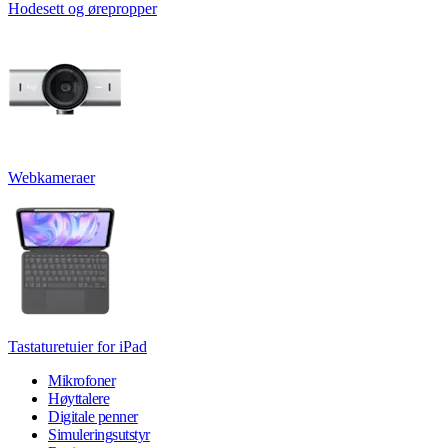
Hodesett og ørepropper
Webkameraer
Tastaturetuier for iPad
Mikrofoner
Høyttalere
Digitale penner
Simuleringsutstyr