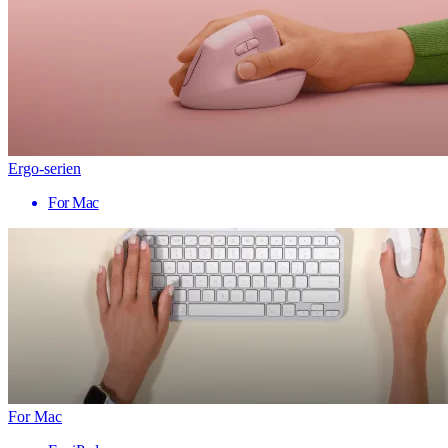
Ergo-serien
For Mac
For Mac