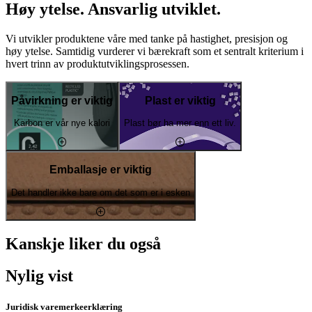
Høy ytelse. Ansvarlig utviklet.
Vi utvikler produktene våre med tanke på hastighet, presisjon og
høy ytelse. Samtidig vurderer vi bærekraft som et sentralt kriterium i
hvert trinn av produktutviklingsprosessen.
Påvirkning er viktig
Plast er viktig
Karbon er vår nye kalori
Plast bør ha mer enn ett liv.
Emballasje er viktig
Det handler ikke bare om det som er i esken
Kanskje liker du også
Nylig vist
Juridisk varemerkeerklæring