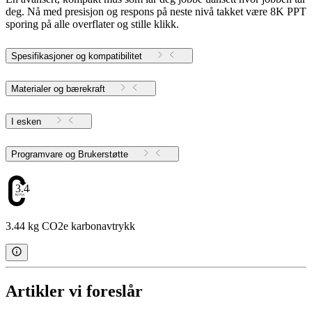
deg. Nå med presisjon og respons på neste nivå takket være 8K PPT
sporing på alle overflater og stille klikk.
Spesifikasjoner og kompatibilitet
Materialer og bærekraft
I esken
Programvare og Brukerstøtte
3.44
3.44 kg CO2e karbonavtrykk
Artikler vi foreslår