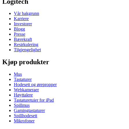
Logitech
Vår bakgrunn
Karriere
Investorer
Blogg
Presse
Bærekraft
Resirkulering
Tilgjengelighet
Kjøp produkter
Mus
Tastaturer
Hodesett og ørepropper
Webkameraer
Høyttalere
Tastaturetuier for iPad
Spillmus
Gamingtastaturer
Spillhodesett
Mikrofoner