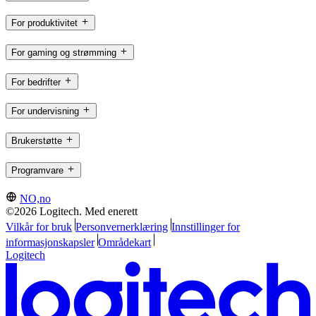
For produktivitet
For gaming og strømming
For bedrifter
For undervisning
Brukerstøtte
Programvare
NO,no
©2026 Logitech. Med enerett
Vilkår for bruk
Personvernerklæring
Innstillinger for
informasjonskapsler
Områdekart
Logitech