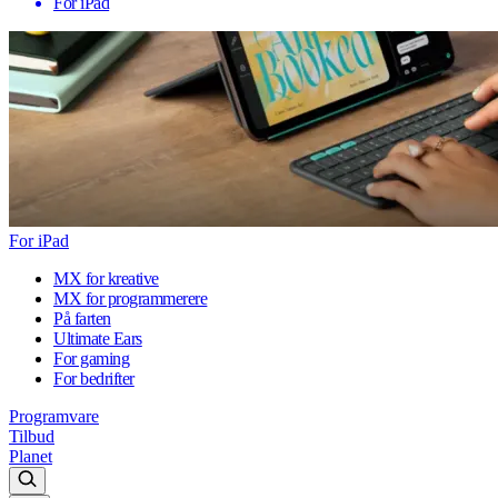
For iPad
For iPad
MX for kreative
MX for programmerere
På farten
Ultimate Ears
For gaming
For bedrifter
Programvare
Tilbud
Planet