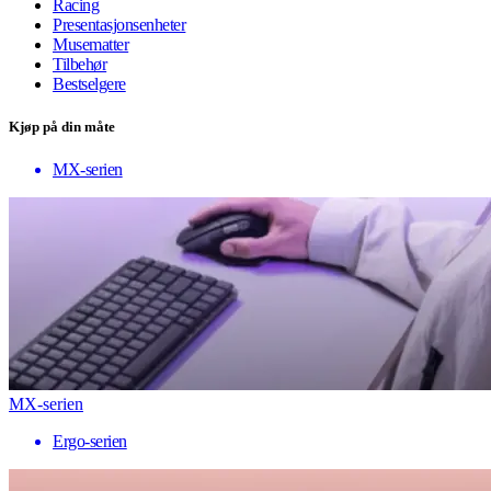
Racing
Presentasjonsenheter
Musematter
Tilbehør
Bestselgere
Kjøp på din måte
MX-serien
MX-serien
Ergo-serien