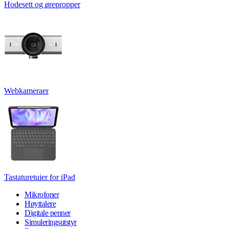
Hodesett og ørepropper
Webkameraer
Tastaturetuier for iPad
Mikrofoner
Høyttalere
Digitale penner
Simuleringsutstyr