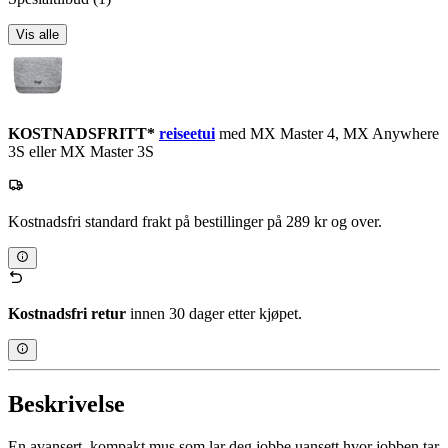
Vis alle
KOSTNADSFRITT*
reiseetui
med MX Master 4, MX Anywhere
3S eller MX Master 3S
Kostnadsfri standard frakt på bestillinger på 289 kr og over.
Kostnadsfri retur
innen 30 dager etter kjøpet.
Beskrivelse
En avansert, kompakt mus som lar deg jobbe uansett hvor jobben tar