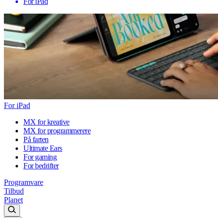
For iPad
For iPad
MX for kreative
MX for programmerere
På farten
Ultimate Ears
For gaming
For bedrifter
Programvare
Tilbud
Planet