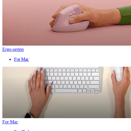
Ergo-serien
For Mac
For Mac