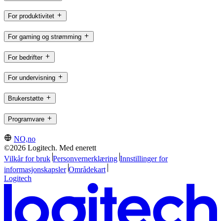
For produktivitet
For gaming og strømming
For bedrifter
For undervisning
Brukerstøtte
Programvare
NO,no
©2026 Logitech. Med enerett
Vilkår for bruk
Personvernerklæring
Innstillinger for
informasjonskapsler
Områdekart
Logitech