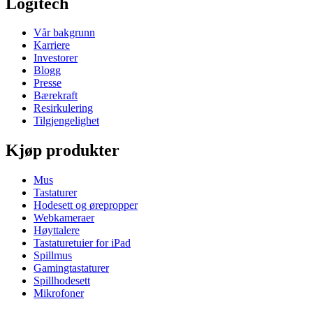
Logitech
Vår bakgrunn
Karriere
Investorer
Blogg
Presse
Bærekraft
Resirkulering
Tilgjengelighet
Kjøp produkter
Mus
Tastaturer
Hodesett og ørepropper
Webkameraer
Høyttalere
Tastaturetuier for iPad
Spillmus
Gamingtastaturer
Spillhodesett
Mikrofoner