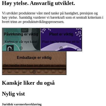
Høy ytelse. Ansvarlig utviklet.
Vi utvikler produktene våre med tanke på hastighet, presisjon og
høy ytelse. Samtidig vurderer vi bærekraft som et sentralt kriterium i
hvert trinn av produktutviklingsprosessen.
Påvirkning er viktig
Plast er viktig
Karbon er vår nye kalori
Plast bør ha mer enn ett liv.
Emballasje er viktig
Det handler ikke bare om det som er i esken
Kanskje liker du også
Nylig vist
Juridisk varemerkeerklæring