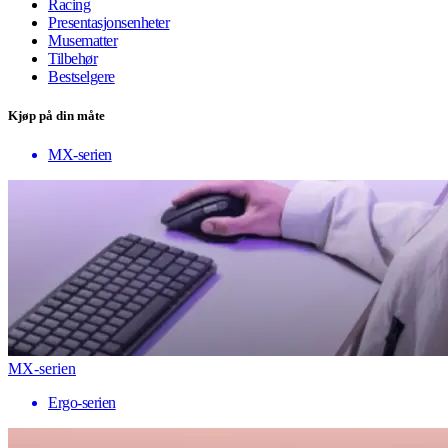
Racing
Presentasjonsenheter
Musematter
Tilbehør
Bestselgere
Kjøp på din måte
MX-serien
MX-serien
Ergo-serien