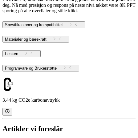
deg. Nå med presisjon og respons på neste nivå takket være 8K PPT
sporing på alle overflater og stille klikk.
Spesifikasjoner og kompatibilitet
Materialer og bærekraft
I esken
Programvare og Brukerstøtte
3.44
3.44 kg CO2e karbonavtrykk
Artikler vi foreslår