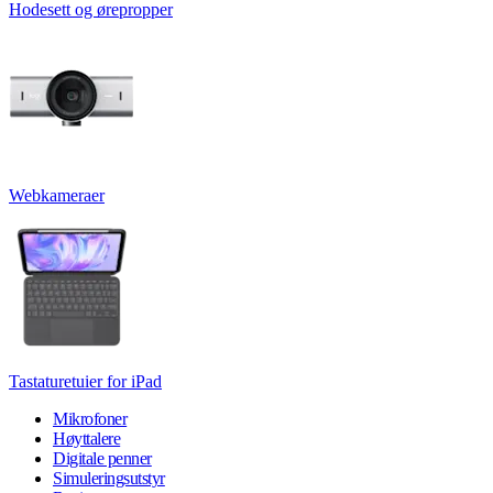
Hodesett og ørepropper
Webkameraer
Tastaturetuier for iPad
Mikrofoner
Høyttalere
Digitale penner
Simuleringsutstyr