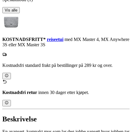
Vis alle
KOSTNADSFRITT*
reiseetui
med MX Master 4, MX Anywhere
3S eller MX Master 3S
Kostnadsfri standard frakt på bestillinger på 289 kr og over.
Kostnadsfri retur
innen 30 dager etter kjøpet.
Beskrivelse
En avansert, kompakt mus som lar deg jobbe uansett hvor jobben tar